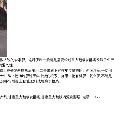
数人说的农家肥。这种肥料一般都是需要经过重力翻板发酵塔发酵后生产
的通气性。
掺土充分发酵腐熟后施用,二是果树不宜连年过量施用。但应注意,一切用
土中,防止挖沟施肥过于集中烧伤根系。施用生物有机肥、复合肥,不管是
充分掺匀后覆土,防止肥料成堆烧伤根系。
肃重力翻板发酵塔,甘肃重力翻版污泥发酵塔,,电话:0917-