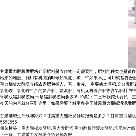
甘肃重力翻板发酵塔
介绍肥料是农作物一定需要的，肥料的种类也是很多
出来的堆肥。施用有机肥的时候如果氮、磷、钾如果不足,可用硝基复合
重力翻板发酵塔介绍农家肥包括人、畜、禽粪,一定要掺土沤积,充分发酵
氯化铵、氯化钾生产的复合肥、复混肥、有机无机混合肥等含氯肥料,在果
环状或辐射状挖沟,一是辐射状挖沟要多(8-10条)；二是环状挖沟要长
今天的内容就分享到这里，如果需要了解更多关于
甘肃重力翻板污泥发酵
甘肃堆肥生产线哪家好？甘肃重力翻板发酵塔报价是多少？甘肃重力翻版污泥
5553555
相关标签：
重力翻板发酵塔
,
重力发酵塔
,
重力翻板污泥发酵塔
,
堆肥生产线
上一条：
甘肃重力发酵塔介绍好氧发酵