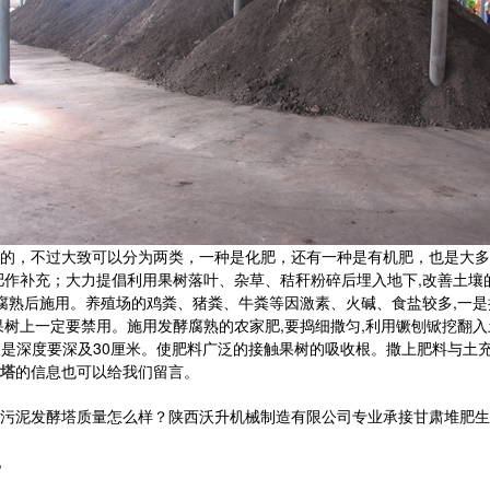
的，不过大致可以分为两类，一种是化肥，还有一种是有机肥，也是大多
肥作补充；大力提倡利用果树落叶、杂草、秸秆粉碎后埋入地下,改善土壤
腐熟后施用。养殖场的鸡粪、猪粪、牛粪等因激素、火碱、食盐较多,一是
树上一定要禁用。施用发酵腐熟的农家肥,要捣细撒匀,利用镢刨锨挖翻入
；三是深度要深及30厘米。使肥料广泛的接触果树的吸收根。撒上肥料与土
塔
的信息也可以给我们留言。
发酵塔质量怎么样？陕西沃升机械制造有限公司专业承接甘肃堆肥生产线,甘
,