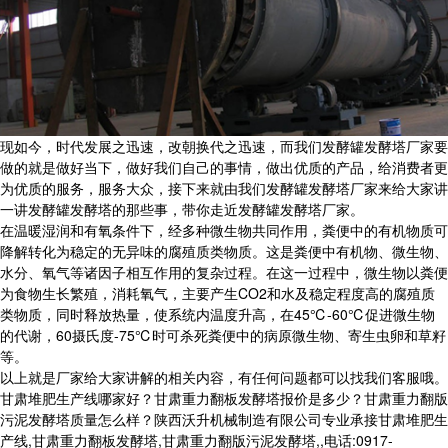
现如今，时代发展之迅速，改朝换代之迅速，而我们发酵罐发酵塔厂家要
做的就是做好当下，做好我们自己的事情，做出优质的产品，给消费者更
为优质的服务，服务大众，接下来就由我们发酵罐发酵塔厂家来给大家讲
一讲发酵罐发酵塔的那些事，带你走近发酵罐发酵塔厂家。
在温暖湿润和有氧条件下，经多种微生物共同作用，粪便中的有机物质可
降解转化为稳定的无异味的腐殖质类物质。这是粪便中有机物、微生物、
水分、氧气等诸因子相互作用的复杂过程。在这一过程中，微生物以粪便
为食物生长繁殖，消耗氧气，主要产生CO2和水及稳定程度高的腐殖质
类物质，同时释放热量，使系统内温度升高，在45℃-60℃促进微生物
的代谢，60摄氏度-75℃时可杀死粪便中的病原微生物、寄生虫卵和草籽
等。
以上就是厂家给大家讲解的相关内容，有任何问题都可以找我们客服哦。
甘肃堆肥生产线哪家好？甘肃重力翻板发酵塔报价是多少？甘肃重力翻版
污泥发酵塔质量怎么样？陕西沃升机械制造有限公司专业承接甘肃堆肥生
产线,甘肃重力翻板发酵塔,甘肃重力翻版污泥发酵塔,,电话:0917-