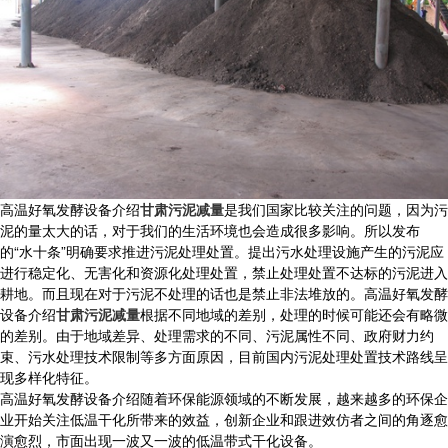
高温好氧发酵设备介绍
甘肃污泥减量
是我们国家比较关注的问题，因为污
泥的量太大的话，对于我们的生活环境也会造成很多影响。所以发布
的“水十条”明确要求推进污泥处理处置。提出污水处理设施产生的污泥应
进行稳定化、无害化和资源化处理处置，禁止处理处置不达标的污泥进入
耕地。而且现在对于污泥不处理的话也是禁止非法堆放的。高温好氧发酵
设备介绍
甘肃污泥减量
根据不同地域的差别，处理的时候可能还会有略微
的差别。由于地域差异、处理需求的不同、污泥属性不同、政府财力约
束、污水处理技术限制等多方面原因，目前国内污泥处理处置技术路线呈
现多样化特征。
高温好氧发酵设备介绍随着环保能源领域的不断发展，越来越多的环保企
业开始关注低温干化所带来的效益，创新企业和跟进效仿者之间的角逐愈
演愈烈，市面出现一波又一波的低温带式干化设备。