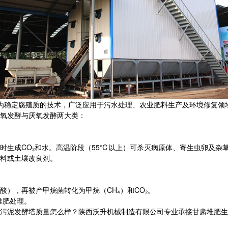
为稳定腐殖质的技术，广泛应用于污水处理、农业肥料生产及环境修复领
发酵‌与‌厌氧发酵‌两大类：
同时生成CO₂和水。高温阶段（55℃以上）可杀灭病原体、寄生虫卵及杂
肥料或土壤改良剂。
酸），再被产甲烷菌转化为甲烷（CH₄）和CO₂。
堆肥处理。
发酵塔质量怎么样？陕西沃升机械制造有限公司专业承接甘肃堆肥生产线,甘