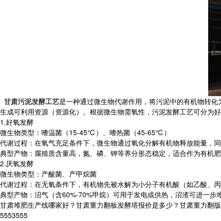
甘肃污泥发酵工艺
是一种通过微生物代谢作用，将污泥中的有机物转化
生成可利用资源（资源化）。根据微生物需氧性，污泥发酵工艺可分为‌好氧
1.好氧发酵‌
‌微生物类型‌：嗜温菌（15-45℃）、嗜热菌（45-65℃）
‌代谢过程‌：在氧气充足条件下，微生物通过氧化分解有机物释放能量，
‌典型产物‌：腐殖质含量高，氮、磷、钾等养分形态稳定，适合作为有机
‌2.厌氧发酵‌
‌微生物类型‌：产酸菌、产甲烷菌
‌代谢过程‌：在无氧条件下，有机物先被水解为小分子有机酸（如乙酸、丙
‌典型产物‌：沼气（含60%-70%甲烷）可用于发电或供热，沼渣可进一步
甘肃堆肥生产线哪家好？甘肃重力翻板发酵塔报价是多少？甘肃重力翻版污泥
5553555